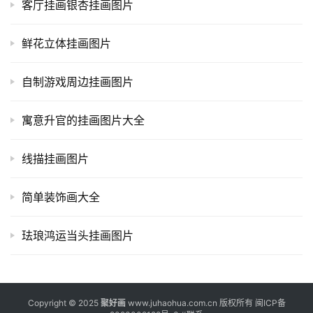
客厅挂画银杏挂画图片
鲜花立体挂画图片
自制游戏周边挂画图片
寓意升官的挂画图片大全
线描挂画图片
简单装饰画大全
珐琅鸿运当头挂画图片
Copyright © 2025
聚好画
www.juhaohua.com.cn 版权所有
闽ICP备