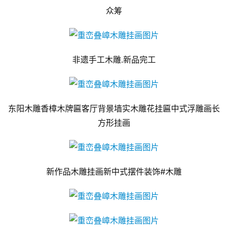
众筹
非遗手工木雕.新品完工
东阳木雕香樟木牌匾客厅背景墙实木雕花挂匾中式浮雕画长
方形挂画
新作品木雕挂画新中式摆件装饰#木雕