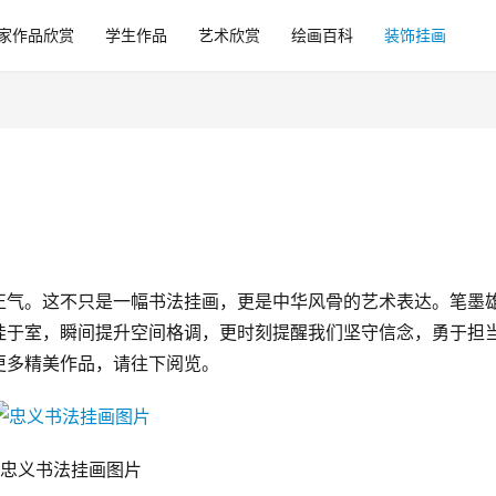
家作品欣赏
学生作品
艺术欣赏
绘画百科
装饰挂画
正气。这不只是一幅书法挂画，更是中华风骨的艺术表达。笔墨
挂于室，瞬间提升空间格调，更时刻提醒我们坚守信念，勇于担
更多精美作品，请往下阅览。
忠义书法挂画图片