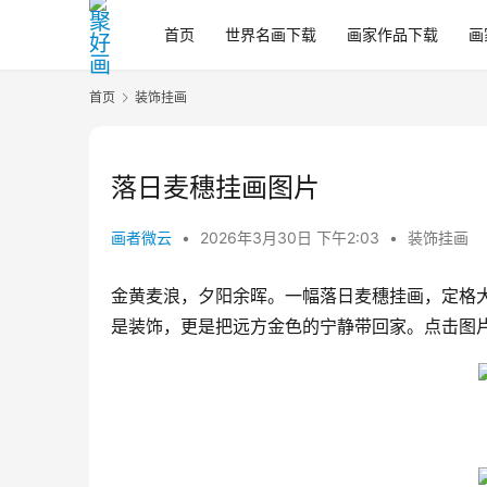
首页
世界名画下载
画家作品下载
画
首页
装饰挂画
落日麦穗挂画图片
画者微云
•
2026年3月30日 下午2:03
•
装饰挂画
金黄麦浪，夕阳余晖。一幅落日麦穗挂画，定格
是装饰，更是把远方金色的宁静带回家。点击图