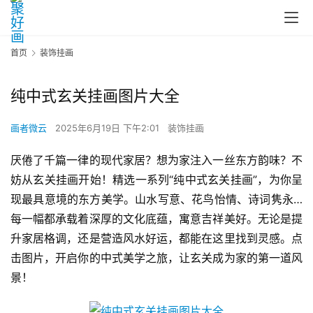
首页
装饰挂画
纯中式玄关挂画图片大全
画者微云
2025年6月19日 下午2:01
装饰挂画
厌倦了千篇一律的现代家居？想为家注入一丝东方韵味？不
妨从玄关挂画开始！精选一系列“纯中式玄关挂画”，为你呈
现最具意境的东方美学。山水写意、花鸟怡情、诗词隽永…
每一幅都承载着深厚的文化底蕴，寓意吉祥美好。无论是提
升家居格调，还是营造风水好运，都能在这里找到灵感。点
击图片，开启你的中式美学之旅，让玄关成为家的第一道风
景！