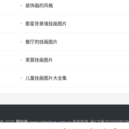
装饰画的风格
歌星背景墙挂画图片
餐厅的挂画图片
芙蓉挂画图片
儿童挂画图片大全集
t © 2025
聚好画
www.juhaohua.com.cn 版权所有
闽ICP备202300912