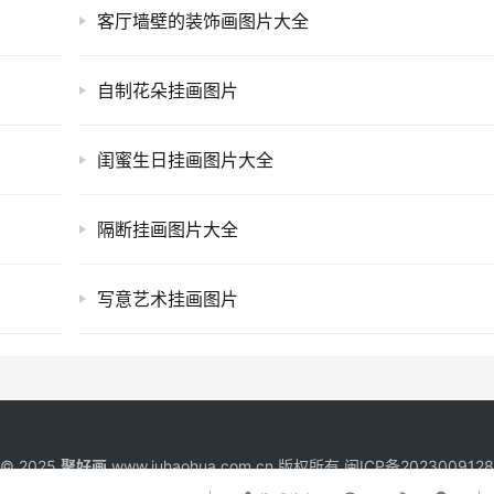
客厅墙壁的装饰画图片大全
自制花朵挂画图片
闺蜜生日挂画图片大全
隔断挂画图片大全
写意艺术挂画图片
t © 2025
聚好画
www.juhaohua.com.cn 版权所有
闽ICP备202300912