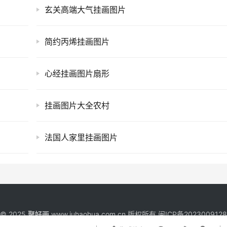
玄关高端大气挂画图片
简约丙烯挂画图片
心经挂画图片扇形
挂画图片大全农村
法国人家里挂画图片
t © 2025
聚好画
www.juhaohua.com.cn 版权所有
闽ICP备202300912