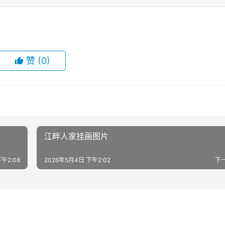
赞
(0)
江畔人家挂画图片
午2:08
2026年5月4日 下午2:02
下