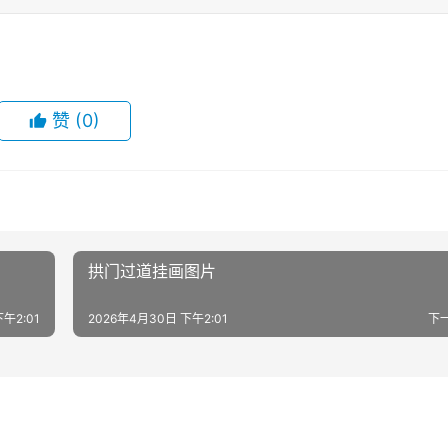
赞
(0)
拱门过道挂画图片
午2:01
2026年4月30日 下午2:01
下