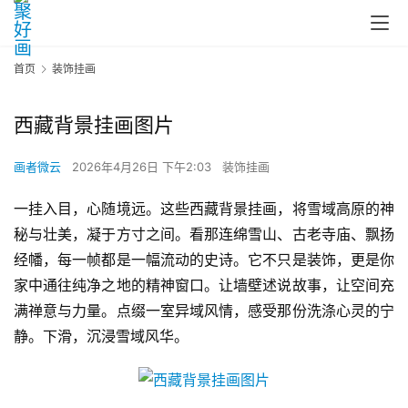
首页
装饰挂画
西藏背景挂画图片
画者微云
2026年4月26日 下午2:03
装饰挂画
一挂入目，心随境远。这些西藏背景挂画，将雪域高原的神
秘与壮美，凝于方寸之间。看那连绵雪山、古老寺庙、飘扬
经幡，每一帧都是一幅流动的史诗。它不只是装饰，更是你
家中通往纯净之地的精神窗口。让墙壁述说故事，让空间充
满禅意与力量。点缀一室异域风情，感受那份洗涤心灵的宁
静。下滑，沉浸雪域风华。