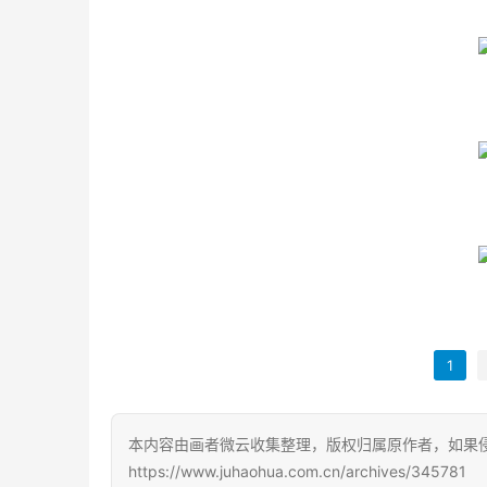
1
本内容由画者微云收集整理，版权归属原作者，如果
https://www.juhaohua.com.cn/archives/345781