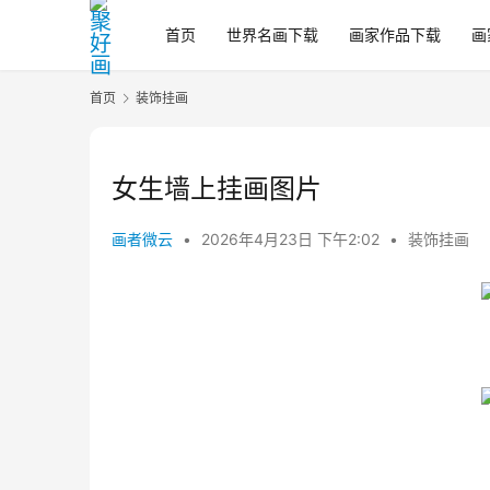
首页
世界名画下载
画家作品下载
画
首页
装饰挂画
女生墙上挂画图片
画者微云
•
2026年4月23日 下午2:02
•
装饰挂画