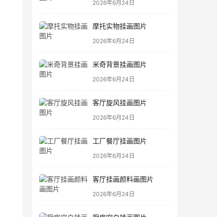
2026年6月24日
摩托实物挂画图片
2026年6月24日
米奇背景挂画图片
2026年6月24日
客厅旋风挂画图片
2026年6月24日
工厂餐厅挂画图片
2026年6月24日
客厅挂画颜料画图片
2026年6月24日