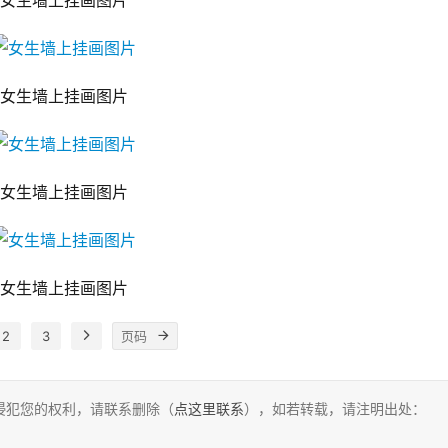
女生墙上挂画图片
女生墙上挂画图片
女生墙上挂画图片
女生墙上挂画图片
2
3
侵犯您的权利，请联系删除（
点这里联系
），如若转载，请注明出处：