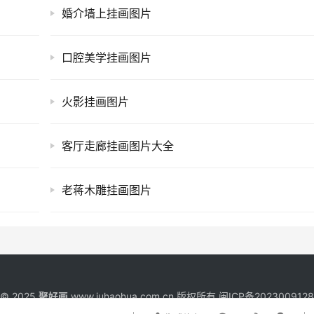
婚介墙上挂画图片
口腔美学挂画图片
火影挂画图片
客厅走廊挂画图片大全
老蒋木雕挂画图片
t © 2025
聚好画
www.juhaohua.com.cn 版权所有
闽ICP备202300912