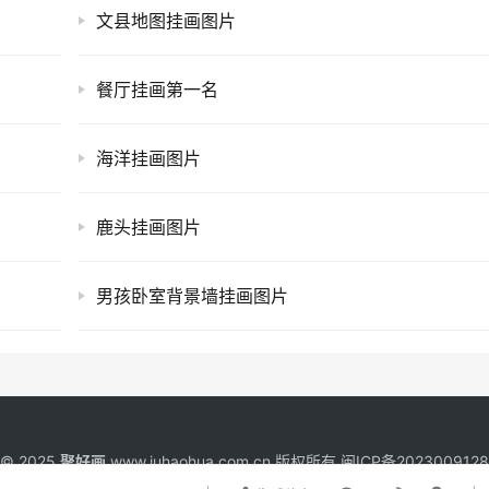
文县地图挂画图片
餐厅挂画第一名
海洋挂画图片
鹿头挂画图片
男孩卧室背景墙挂画图片
t © 2025
聚好画
www.juhaohua.com.cn 版权所有
闽ICP备202300912