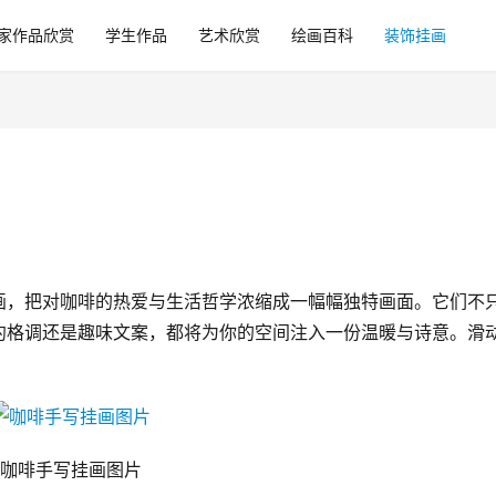
家作品欣赏
学生作品
艺术欣赏
绘画百科
装饰挂画
画，把对咖啡的热爱与生活哲学浓缩成一幅幅独特画面。它们不
约格调还是趣味文案，都将为你的空间注入一份温暖与诗意。滑
咖啡手写挂画图片