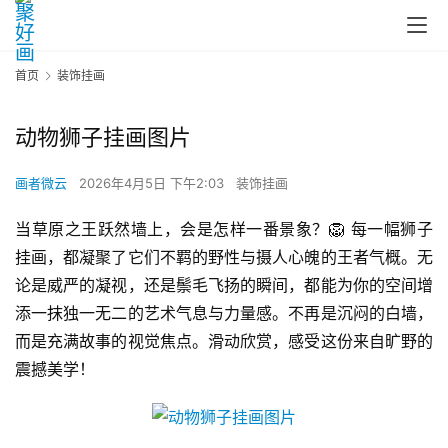
首页
装饰挂画
动物狮子挂画图片
画者微云
2026年4月5日 下午2:03
装饰挂画
当草原之王跃然墙上，会是怎样一番景象？🦁️ 每一幅狮子
挂画，都凝聚了它们不羁的野性与摄人心魄的王者气概。无
论是威严的凝视，还是鬃毛飞扬的瞬间，都能为你的空间增
添一抹独一无二的艺术气息与力量感。不再是沉闷的白墙，
而是充满故事的视觉焦点。滑动欣赏，感受这份来自旷野的
震撼美学！