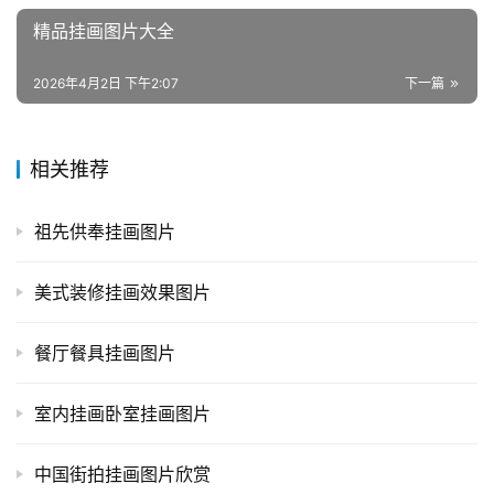
精品挂画图片大全
2026年4月2日 下午2:07
下一篇
相关推荐
祖先供奉挂画图片
美式装修挂画效果图片
餐厅餐具挂画图片
室内挂画卧室挂画图片
中国街拍挂画图片欣赏