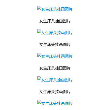
女生床头挂画图片
女生床头挂画图片
女生床头挂画图片
女生床头挂画图片