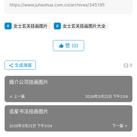
https://www.juhaohua.com.cn/archives/345195
女士玄关挂画图片
女士玄关挂画图片大全
赞
(0)
生成海报
0
婚介公司挂画图片
上一篇
2026年3月22日 下午2:09
追星书法挂画图片
2026年3月23日 下午2:04
下一篇