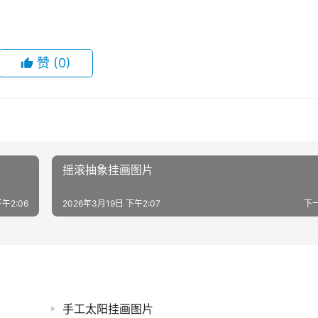
赞
(0)
摇滚抽象挂画图片
午2:06
2026年3月19日 下午2:07
下
手工太阳挂画图片