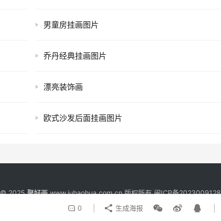
男童房挂画图片
乔丹经典挂画图片
漂亮装饰画
欧式沙发后面挂画图片
t © 2025
聚好画
www.juhaohua.com.cn 版权所有
闽ICP备202300912
0
生成海报