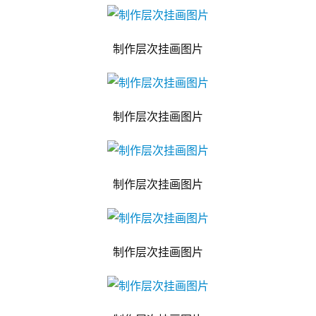
制作层次挂画图片
制作层次挂画图片
制作层次挂画图片
制作层次挂画图片