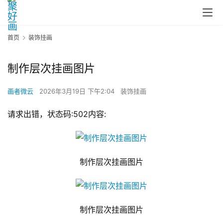
首页
装饰挂画
制作层次挂画图片
画者微云
2026年3月19日 下午2:04
装饰挂画
请求出错，状态码:502内容:
制作层次挂画图片
制作层次挂画图片