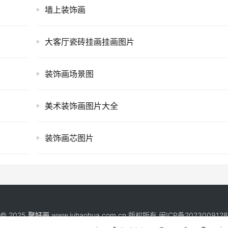
墙上装饰画
大客厅瓷砖挂画挂画图片
装饰画场景图
美术装饰画图片大全
装饰画芯图片
t © 2025
聚好画
www.juhaohua.com.cn 版权所有
闽ICP备202300912