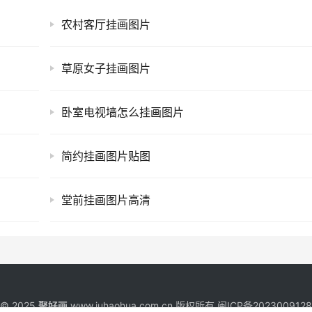
农村客厅挂画图片
草原女子挂画图片
卧室电视墙怎么挂画图片
简约挂画图片贴图
堂前挂画图片高清
t © 2025
聚好画
www.juhaohua.com.cn 版权所有
闽ICP备202300912