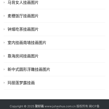
马背女人挂画图片
麦穗饭厅挂画图片
钟馗吃茶挂画图片
室内挂画南墙挂画图片
靠海房间挂画图片
新中式圆形浮雕挂画图片
玛丽莲梦露挂画
Copyright © 2025
聚好画
www.juhaohua.com.cn 版权所有
闽ICP备