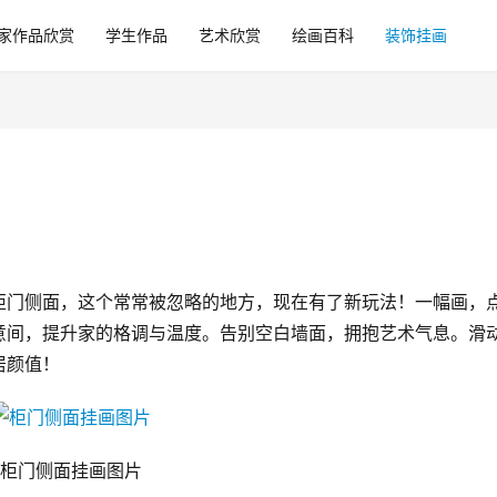
家作品欣赏
学生作品
艺术欣赏
绘画百科
装饰挂画
柜门侧面，这个常常被忽略的地方，现在有了新玩法！一幅画，
意间，提升家的格调与温度。告别空白墙面，拥抱艺术气息。滑
居颜值！
柜门侧面挂画图片